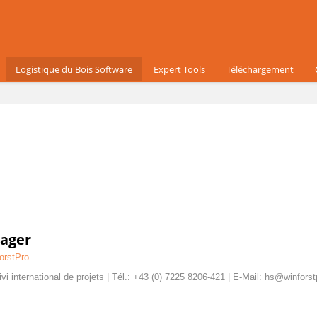
Logistique du Bois Software
Expert Tools
Téléchargement
lager
orstPro
vi international de projets | Tél.: +43 (0) 7225 8206-421 | E-Mail: hs@winfors