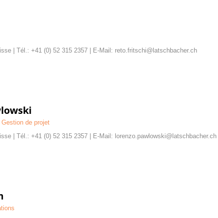
i
sse | Tél.: +41 (0) 52 315 2357 | E-Mail: reto.fritschi@latschbacher.ch
lowski
 Gestion de projet
isse | Tél.: +41 (0) 52 315 2357 | E-Mail: lorenzo.pawlowski@latschbacher.ch
m
ations