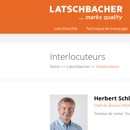
Latschbacher
Technique de marquage
Interlocuteurs
Home
>>
Latschbacher
>>
Interlocuteurs
Herbert Sch
Chef de division Winf
Secteur de vente: Sui