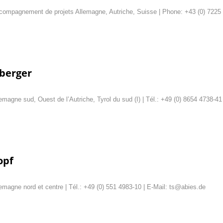
compagnement de projets Allemagne, Autriche, Suisse | Phone: +43 (0) 7225 
nberger
emagne sud, Ouest de l’Autriche, Tyrol du sud (I) | Tél.: +49 (0) 8654 4738-4
opf
emagne nord et centre | Tél.: +49 (0) 551 4983-10 | E-Mail: ts@abies.de