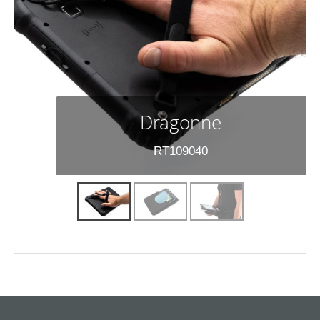
Dragonne
RT109040