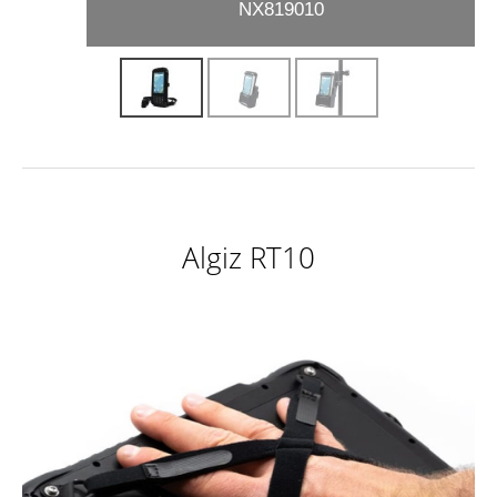
NX819010
Algiz RT10