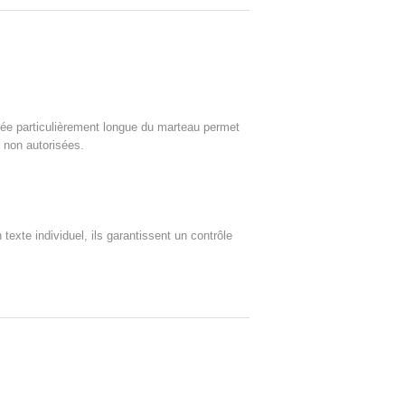
née particulièrement longue du marteau permet
es non autorisées.
xte individuel, ils garantissent un contrôle