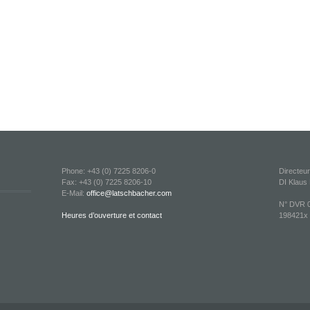
Phone: +43 (0) 7225 8206-0
Directeu
Fax: +43 (0) 7225 8206-10
DI Klaus
E-Mail:
office@latschbacher.com
N° DVR 0
Heures d’ouverture et contact
198421x T