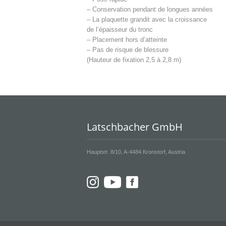
– Conservation pendant de longues années
– La plaquette grandit avec la croissance
de l’épaisseur du tronc
– Placement hors d’atteinte
– Pas de risque de blessure
(Hauteur de fixation 2,5 à 2,8 m)
Latschbacher GmbH
Hauptstr. 8/10, A-4484 Kronstorf, Austria