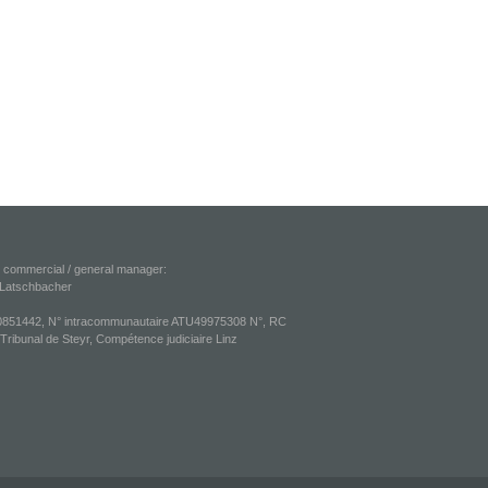
r commercial / general manager:
 Latschbacher
851442, N° intracommunautaire ATU49975308 N°, RC
ribunal de Steyr, Compétence judiciaire Linz