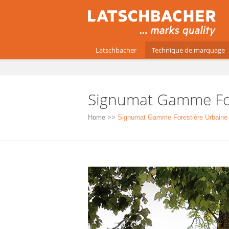
Latschbacher
Technique de marquage
Signumat Gamme For
Home
>>
Signumat Gamme Forestière Urbaine