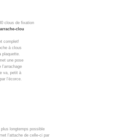
0 clous de fixation
’arrache-clou
et complet!
oche à clous
a plaquette.
met une pose
e l’arrachage
e va, petit à
par l’écorce.
e plus longtemps possible
met l’attache de celle-ci par