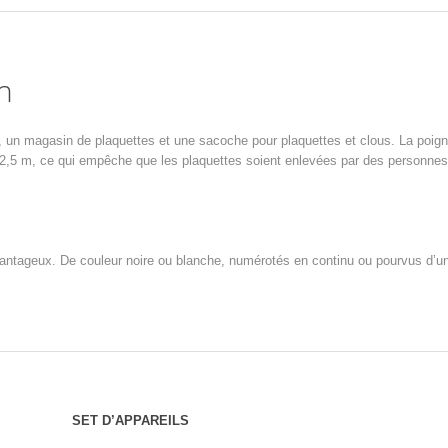
n
u, un magasin de plaquettes et une sacoche pour plaquettes et clous. La poig
de 2,5 m, ce qui empêche que les plaquettes soient enlevées par des personn
ntageux. De couleur noire ou blanche, numérotés en continu ou pourvus d’un te
SET D’APPAREILS