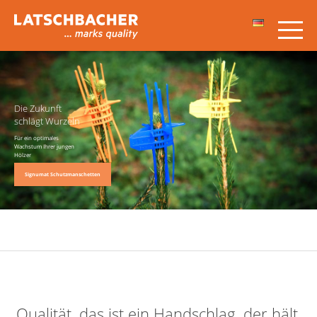
Die Zukunft
schlägt Wurzeln
Für ein optimales
Wachstum Ihrer jungen
Hölzer
Signumat Schutzmanschetten
Qualität, das ist ein Handschlag, der hält,