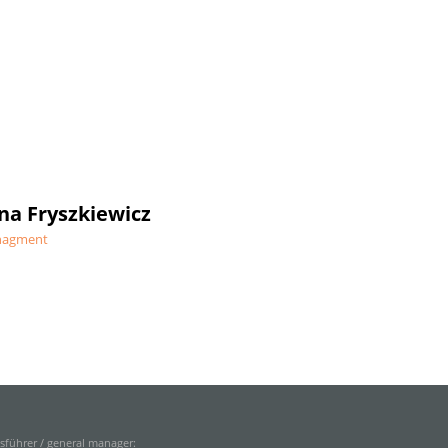
na Fryszkiewicz
nagment
sführer / general manager: