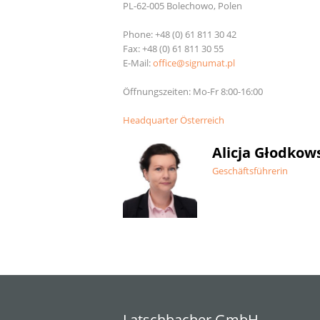
PL-62-005 Bolechowo, Polen
Phone: +48 (0) 61 811 30 42
Fax: +48 (0) 61 811 30 55
E-Mail:
office@signumat.pl
Öffnungszeiten: Mo-Fr 8:00-16:00
Headquarter Österreich
Alicja Głodkow
Geschäftsführerin
Latschbacher GmbH