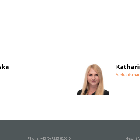
ska
Kathari
Verkaufsma
Phone: +43 (0) 7225 8206-0
Geschäft