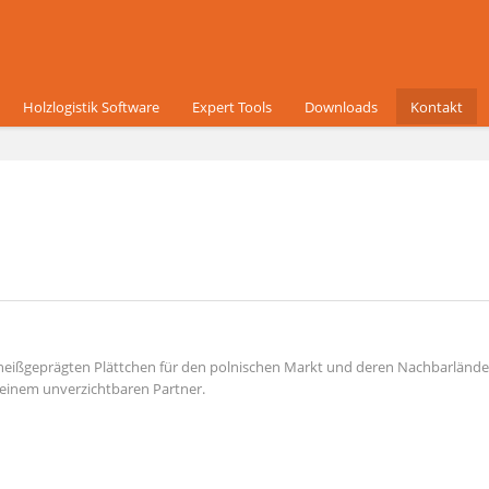
Holzlogistik Software
Expert Tools
Downloads
Kontakt
 heißgeprägten Plättchen für den polnischen Markt und deren Nachbarländer
einem unverzichtbaren Partner.