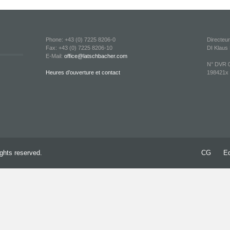
Phone: +43 (0) 7225 8206-0
Directeu
Fax: +43 (0) 7225 8206-10
DI Klaus
E-Mail:
office@latschbacher.com
N° DVR 0
Heures d’ouverture et contact
198421x T
ghts reserved.
CG
Ed