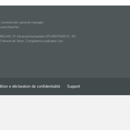
r commercial / general manager:
 Latschbacher
851442, N° intracommunautaire ATU49975308 N°, RC
ribunal de Steyr, Compétence judiciaire Linz
ition e déclaration de confidentialité
Support