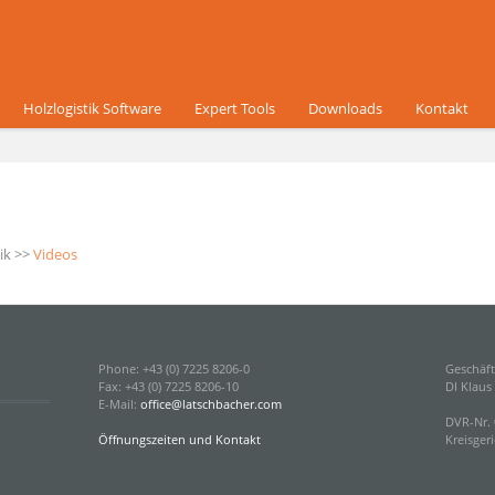
Holzlogistik Software
Expert Tools
Downloads
Kontakt
ik
>>
Videos
Phone: +43 (0) 7225 8206-0
Geschäft
Fax: +43 (0) 7225 8206-10
DI Klaus
E-Mail:
office@latschbacher.com
DVR-Nr. 
Öffnungszeiten und Kontakt
Kreisgeri