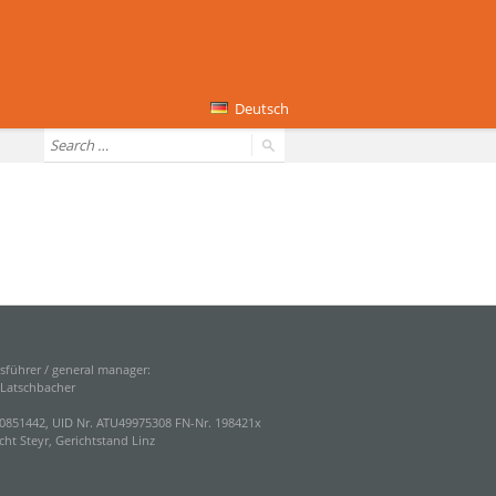
Deutsch
sführer / general manager:
 Latschbacher
0851442, UID Nr. ATU49975308 FN-Nr. 198421x
cht Steyr, Gerichtstand Linz