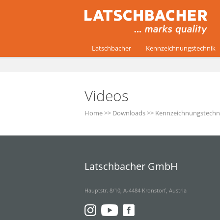
Latschbacher
Kennzeichnungstechnik
Videos
Home
>>
Downloads
>>
Kennzeichnungstechn
Latschbacher GmbH
Hauptstr. 8/10, A-4484 Kronstorf, Austria