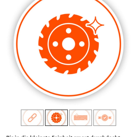
Sägetauglich
n und
daher keine Beschädigungen der
Sägeblätter